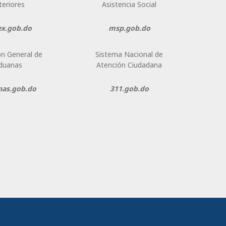
teriores
Asistencia Social
ex.gob.do
msp.gob.do
ón General de
Sistema Nacional de
duanas
Atención Ciudadana
nas.gob.do
311.gob.do