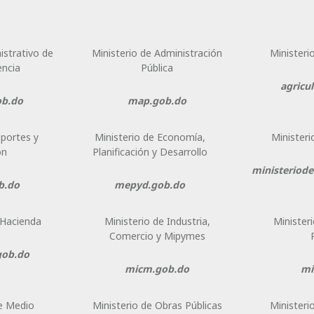
istrativo de
Ministerio de Administración
Ministeri
encia
Pública
agricu
ob.do
map.gob.do
eportes y
Ministerio de Economía,
Ministeri
ón
Planificación y Desarrollo
ministeriod
b.do
mepyd.gob.do
 Hacienda
Ministerio de Industria,
Ministeri
Comercio y Mipymes
gob.do
micm.gob.do
mi
de Medio
Ministerio de Obras Públicas
Ministeri