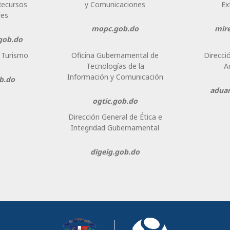
Recursos
y Comunicaciones
Ex
les
mopc.gob.do
mir
gob.do
e Turismo
Oficina Gubernamental de
Direcci
Tecnologías de la
A
Información y Comunicación
b.do
adua
ogtic.gob.do
Dirección General de Ética e
Integridad Gubernamental
digeig.gob.do