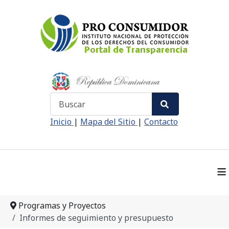
Search
Type 2 or more characters for results.
Inicio
|
Mapa del Sitio
|
Contacto
≡
Programas y Proyectos
Informes de seguimiento y presupuesto