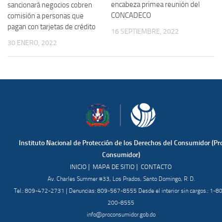
encabeza primea reunión del
sancionará negocios cobren
CONCADECO
comisión a personas que
pagan con tarjetas de crédito
16 SEPTIEMBRE, 2022
30 ENERO, 2022
Instituto Nacional de Protección de los Derechos del Consumidor (Pr
Consumidor)
|
|
INICIO
MAPA DE SITIO
CONTACTO
Av. Charles Summer #33, Los Prados, Santo Domingo, R. D.
Tel.: 809-472-2731 | Denuncias: 809-567-8555 Desde el interior sin cargos.: 1-8
200-8555
info@proconsumidor.gob.do