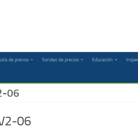
Sala de prensa
Sondeo de precios
Educación
Inspec
2-06
 V2-06