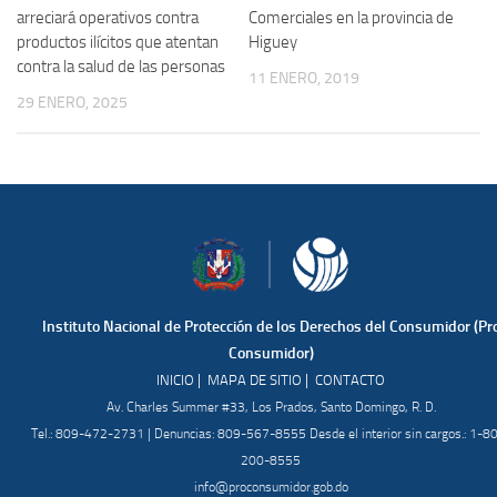
arreciará operativos contra
Comerciales en la provincia de
productos ilícitos que atentan
Higuey
contra la salud de las personas
11 ENERO, 2019
29 ENERO, 2025
Instituto Nacional de Protección de los Derechos del Consumidor (Pr
Consumidor)
|
|
INICIO
MAPA DE SITIO
CONTACTO
Av. Charles Summer #33, Los Prados, Santo Domingo, R. D.
Tel.: 809-472-2731 | Denuncias: 809-567-8555 Desde el interior sin cargos.: 1-8
200-8555
info@proconsumidor.gob.do