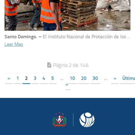
Santo Domingo. –
El Instituto Nacional de Protección de los …
Leer Mas
Página 2 de 146
«
1
2
3
4
5
...
10
20
30
...
»
Últim
»