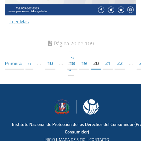
…
Leer Mas
Página 20 de 109
«
Primera
«
...
10
...
18
19
20
21
22
...
»
Instituto Nacional de Protección de los Derechos del Consumidor (Pr
Consumidor)
|
|
INICIO
MAPA DE SITIO
CONTACTO