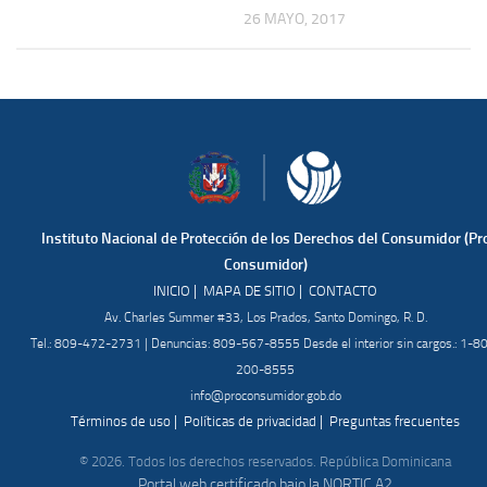
26 MAYO, 2017
Instituto Nacional de Protección de los Derechos del Consumidor (Pr
Consumidor)
|
|
INICIO
MAPA DE SITIO
CONTACTO
Av. Charles Summer #33, Los Prados, Santo Domingo, R. D.
Tel.: 809-472-2731 | Denuncias: 809-567-8555 Desde el interior sin cargos.: 1-8
200-8555
info@proconsumidor.gob.do
|
|
Términos de uso
Políticas de privacidad
Preguntas frecuentes
© 2026. Todos los derechos reservados. República Dominicana
Portal web certificado bajo la NORTIC A2