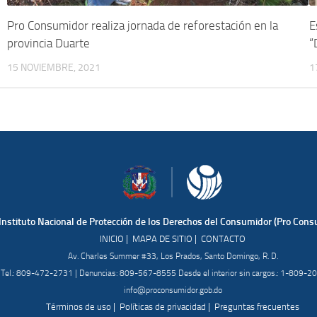
Pro Consumidor realiza jornada de reforestación en la
E
provincia Duarte
“
15 NOVIEMBRE, 2021
1
Instituto Nacional de Protección de los Derechos del Consumidor (Pro Cons
|
|
INICIO
MAPA DE SITIO
CONTACTO
Av. Charles Summer #33, Los Prados, Santo Domingo, R. D.
Tel.: 809-472-2731 | Denuncias: 809-567-8555 Desde el interior sin cargos.: 1-809-
info@proconsumidor.gob.do
|
|
Términos de uso
Políticas de privacidad
Preguntas frecuentes