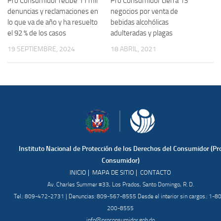
Pro Consumidor recibe 11 mil
Pro Consumidor cierra 13
denuncias y reclamaciones en
negocios por venta de
lo que va de año y ha resuelto
bebidas alcohólicas
el 92 % de los casos
adulteradas y plagas
19 SEPTIEMBRE, 2024
18 ABRIL, 2021
Instituto Nacional de Protección de los Derechos del Consumidor (Pr
Consumidor)
|
|
INICIO
MAPA DE SITIO
CONTACTO
Av. Charles Summer #33, Los Prados, Santo Domingo, R. D.
Tel.: 809-472-2731 | Denuncias: 809-567-8555 Desde el interior sin cargos.: 1-8
200-8555
info@proconsumidor.gob.do