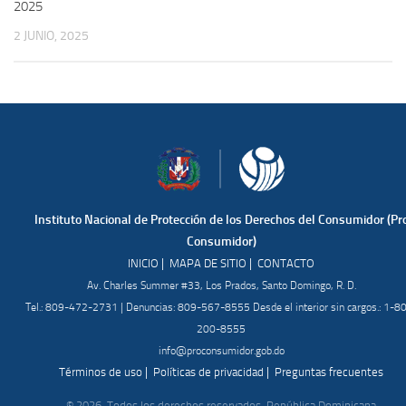
2025
2 JUNIO, 2025
Instituto Nacional de Protección de los Derechos del Consumidor (Pr
Consumidor)
|
|
INICIO
MAPA DE SITIO
CONTACTO
Av. Charles Summer #33, Los Prados, Santo Domingo, R. D.
Tel.: 809-472-2731 | Denuncias: 809-567-8555 Desde el interior sin cargos.: 1-8
200-8555
info@proconsumidor.gob.do
|
|
Términos de uso
Políticas de privacidad
Preguntas frecuentes
© 2026. Todos los derechos reservados. República Dominicana