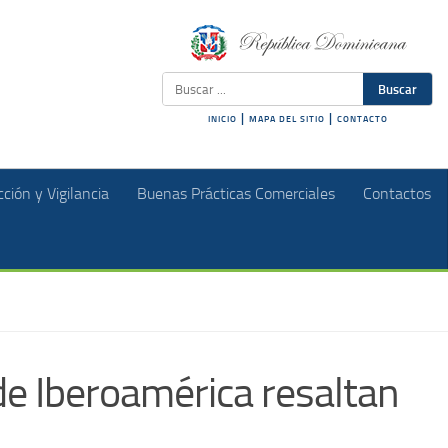
Buscar
|
|
INICIO
MAPA DEL SITIO
CONTACTO
ción y Vigilancia
Buenas Prácticas Comerciales
Contactos
de Iberoamérica resaltan