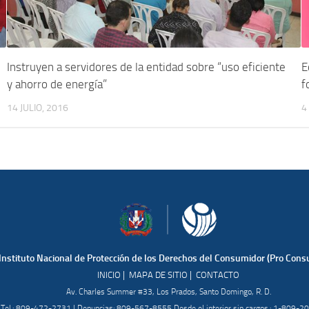
Instruyen a servidores de la entidad sobre “uso eficiente
E
y ahorro de energía”
f
14 JULIO, 2016
4
Instituto Nacional de Protección de los Derechos del Consumidor (Pro Cons
|
|
INICIO
MAPA DE SITIO
CONTACTO
Av. Charles Summer #33, Los Prados, Santo Domingo, R. D.
Tel.: 809-472-2731 | Denuncias: 809-567-8555 Desde el interior sin cargos.: 1-809-