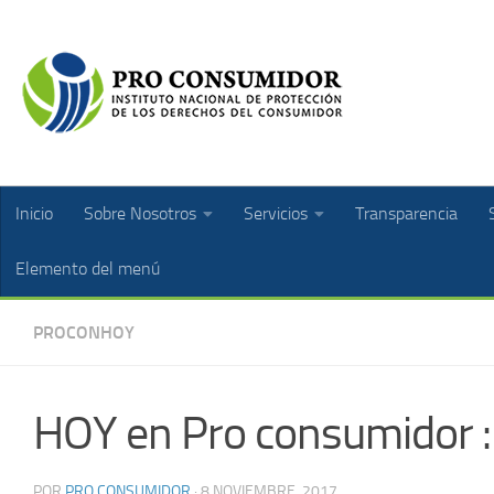
Inicio
Sobre Nosotros
Servicios
Transparencia
Elemento del menú
PROCONHOY
HOY en Pro consumidor 
POR
PRO CONSUMIDOR
·
8 NOVIEMBRE, 2017