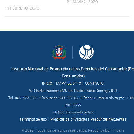
21 MARZO, 2020
11 FEBRERO, 2016
Instituto Nacional de Protección de los Derechos del Consumidor (Pr
Consumidor)
|
|
INICIO
MAPA DE SITIO
CONTACTO
Av. Charles Summer #33, Los Prados, Santo Domingo, R. D.
Tel.: 809-472-2731 | Denuncias: 809-567-8555 Desde el interior sin cargos.: 1-8
200-8555
info@proconsumidor.gob.do
|
|
Términos de uso
Políticas de privacidad
Preguntas frecuentes
© 2026. Todos los derechos reservados. República Dominicana