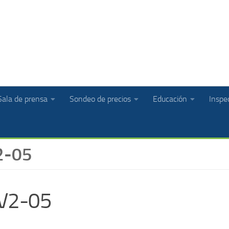
Sala de prensa
Sondeo de precios
Educación
Inspec
2-05
 V2-05