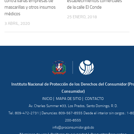
contra varias empresas de
establecimientos comerciales
mascarillas y otros insumos
de la calle El Conde
médicos
25 ENERO, 2018
3 ABRIL, 2020
Instituto Nacional de Protección de los Derechos del Consumidor (Pr
Consumidor)
|
|
INICIO
MAPA DE SITIO
CONTACTO
Av. Charles Summer #33, Los Prados, Santo Domingo, R. D.
Tel.: 809-472-2731 | Denuncias: 809-567-8555 Desde el interior sin cargos.: 1-8
200-8555
info@proconsumidor.gob.do