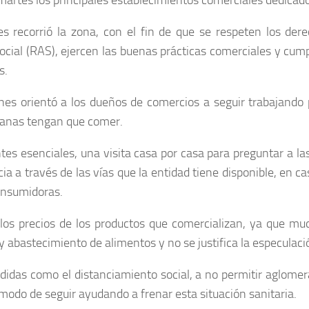
martes los principales establecimientos comerciales dedicados
 recorrió la zona, con el fin de que se respeten los dere
cial (RAS), ejercen las buenas prácticas comerciales y cum
s.
nes orientó a los dueños de comercios a seguir trabajando 
icanas tengan que comer.
es esenciales, una visita casa por casa para preguntar a l
 a través de las vías que la entidad tiene disponible, en ca
consumidoras.
e los precios de los productos que comercializan, ya que m
 abastecimiento de alimentos y no se justifica la especulaci
idas como el distanciamiento social, a no permitir aglomer
a modo de seguir ayudando a frenar esta situación sanitaria.