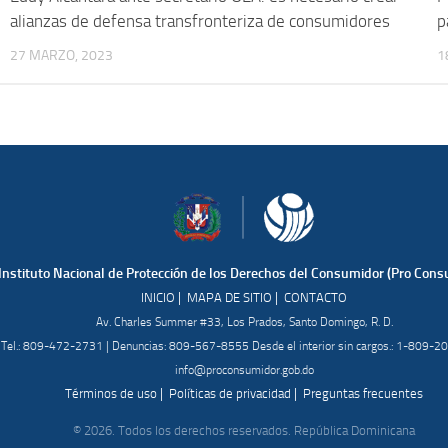
alianzas de defensa transfronteriza de consumidores
p
27 MARZO, 2023
1
Instituto Nacional de Protección de los Derechos del Consumidor (Pro Cons
|
|
INICIO
MAPA DE SITIO
CONTACTO
Av. Charles Summer #33, Los Prados, Santo Domingo, R. D.
Tel.: 809-472-2731 | Denuncias: 809-567-8555 Desde el interior sin cargos.: 1-809-
info@proconsumidor.gob.do
|
|
Términos de uso
Políticas de privacidad
Preguntas frecuentes
© 2026. Todos los derechos reservados. República Dominicana