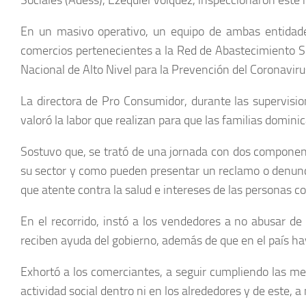
Sociales (Adess), Ezequiel Volquez, inspeccionaron este 
En un masivo operativo, un equipo de ambas entidades
comercios pertenecientes a la Red de Abastecimiento So
Nacional de Alto Nivel para la Prevención del Coronaviru
La directora de Pro Consumidor, durante las supervisio
valoró la labor que realizan para que las familias domin
Sostuvo que, se trató de una jornada con dos component
su sector y como pueden presentar un reclamo o denuncia
que atente contra la salud e intereses de las personas 
En el recorrido, instó a los vendedores a no abusar d
reciben ayuda del gobierno, además de que en el país hay
Exhortó a los comerciantes, a seguir cumpliendo las med
actividad social dentro ni en los alrededores y de este, 