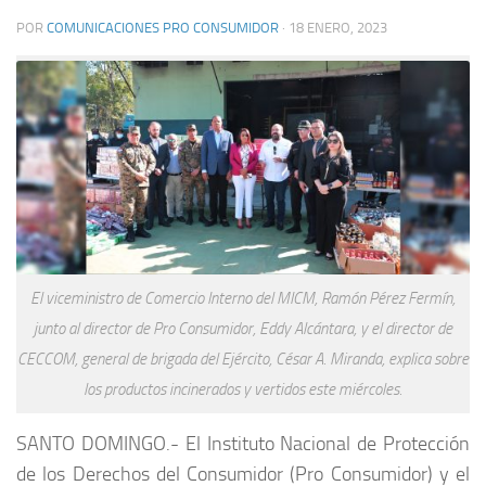
POR
COMUNICACIONES PRO CONSUMIDOR
·
18 ENERO, 2023
El viceministro de Comercio Interno del MICM, Ramón Pérez Fermín,
junto al director de Pro Consumidor, Eddy Alcántara, y el director de
CECCOM, general de brigada del Ejército, César A. Miranda, explica sobre
los productos incinerados y vertidos este miércoles.
SANTO DOMINGO.-
El Instituto Nacional de Protección
de los Derechos del Consumidor (Pro Consumidor) y el