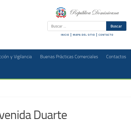
Buscar
|
|
INICIO
MAPA DEL SITIO
CONTACTO
ción y Vigilancia
Buenas Prácticas Comerciales
Contactos
venida Duarte