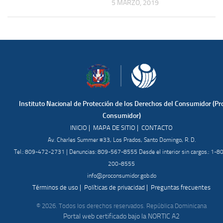
5 MARZO, 2019
Instituto Nacional de Protección de los Derechos del Consumidor (Pr
Consumidor)
|
|
INICIO
MAPA DE SITIO
CONTACTO
Av. Charles Summer #33, Los Prados, Santo Domingo, R. D.
Tel.: 809-472-2731 | Denuncias: 809-567-8555 Desde el interior sin cargos.: 1-8
200-8555
info@proconsumidor.gob.do
|
|
Términos de uso
Políticas de privacidad
Preguntas frecuentes
© 2026. Todos los derechos reservados. República Dominicana
Portal web certificado bajo la NORTIC A2