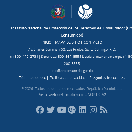
Instituto Nacional de Protección de los Derechos del Consumidor (Pr
Consumidor)
|
|
INICIO
MAPA DE SITIO
CONTACTO
Av. Charles Summer #33, Los Prados, Santo Domingo, R. D.
Tel.: 809-472-2731 | Denuncias: 809-567-8555 Desde el interior sin cargos.: 1-8
200-8555
info@proconsumidor.gob.do
|
|
Términos de uso
Políticas de privacidad
Preguntas frecuentes
© 2026. Todos los derechos reservados. República Dominicana
Portal web certificado bajo la NORTIC A2