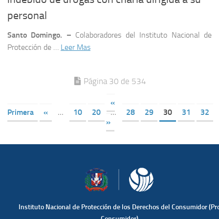
personal
Santo Domingo. –
Colaboradores del Instituto Nacional de
Protección de …
Leer Mas
Página 30 de 534
«
Primera
«
...
10
20
...
28
29
30
31
32
»
Instituto Nacional de Protección de los Derechos del Consumidor (Pr
Consumidor)