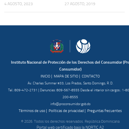
4 AGOSTO, 2023
27 AGOSTO, 2019
Instituto Nacional de Protección de los Derechos del Consumidor (Pr
Consumidor)
|
|
INICIO
MAPA DE SITIO
CONTACTO
Av. Charles Summer #33, Los Prados, Santo Domingo, R. D.
Tel.: 809-472-2731 | Denuncias: 809-567-8555 Desde el interior sin cargos.: 1-8
200-8555
info@proconsumidor.gob.do
|
|
Términos de uso
Políticas de privacidad
Preguntas frecuentes
© 2026. Todos los derechos reservados. República Dominicana
Portal web certificado bajo la NORTIC A2