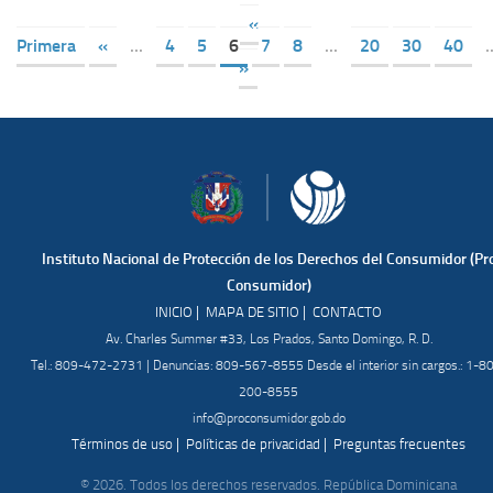
«
Primera
«
...
4
5
6
7
8
...
20
30
40
.
»
Instituto Nacional de Protección de los Derechos del Consumidor (Pr
Consumidor)
|
|
INICIO
MAPA DE SITIO
CONTACTO
Av. Charles Summer #33, Los Prados, Santo Domingo, R. D.
Tel.: 809-472-2731 | Denuncias: 809-567-8555 Desde el interior sin cargos.: 1-8
200-8555
info@proconsumidor.gob.do
|
|
Términos de uso
Políticas de privacidad
Preguntas frecuentes
© 2026. Todos los derechos reservados. República Dominicana