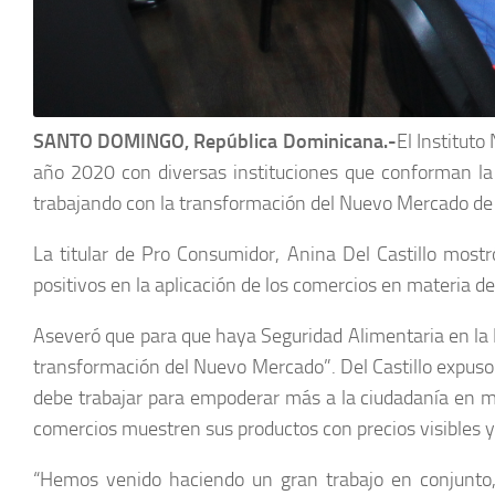
SANTO DOMINGO, República Dominicana.-
El Institut
año 2020 con diversas instituciones que conforman la 
trabajando con la transformación del Nuevo Mercado de 
La titular de Pro Consumidor, Anina Del Castillo mos
positivos en la aplicación de los comercios en materia de
Aseveró que para que haya Seguridad Alimentaria en la 
transformación del Nuevo Mercado”. Del Castillo expuso 
debe trabajar para empoderar más a la ciudadanía en mat
comercios muestren sus productos con precios visibles y 
“Hemos venido haciendo un gran trabajo en conjunto,