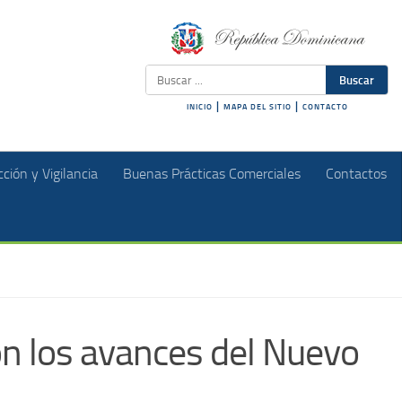
Buscar
|
|
INICIO
MAPA DEL SITIO
CONTACTO
ción y Vigilancia
Buenas Prácticas Comerciales
Contactos
on los avances del Nuevo