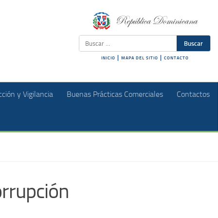
Buscar
|
|
INICIO
MAPA DEL SITIO
CONTACTO
ción y Vigilancia
Buenas Prácticas Comerciales
Contactos
orrupción