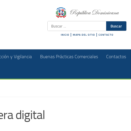
Buscar
|
|
INICIO
MAPA DEL SITIO
CONTACTO
ción y Vigilancia
Buenas Prácticas Comerciales
Contactos
ra digital