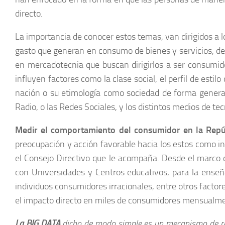
directo.
La importancia de conocer estos temas, van dirigidos a 
gasto que generan en consumo de bienes y servicios, de f
en mercadotecnia que buscan dirigirlos a ser consumid
influyen factores como la clase social, el perfil de estil
nación o su etimología como sociedad de forma general
Radio, o las Redes Sociales, y los distintos medios de tecno
Medir el comportamiento del consumidor en la Repúb
preocupación y acción favorable hacia los estos como in
el Consejo Directivo que le acompaña. Desde el marco d
con Universidades y Centros educativos, para la enseñ
individuos consumidores irracionales, entre otros facto
el impacto directo en miles de consumidores mensualment
La BIG DATA
dicho de modo simple es un mecanismo de reco