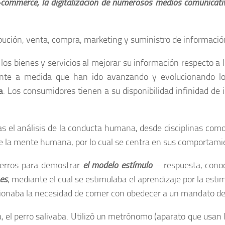
 e-commerce, la digitalización de numerosos medios comunicativo
ibución, venta, compra, marketing y suministro de información
 bienes y servicios al mejorar su información respecto a los
nte a medida que han ido avanzando y evolucionando los
a
. Los consumidores tienen a su disponibilidad infinidad de
s el análisis de la conducta humana, desde disciplinas como 
 de la mente humana, por lo cual se centra en sus comportamie
 perros para demostrar
el modelo estímulo
– respuesta, cono
es
, mediante el cual se estimulaba el aprendizaje por la est
acionaba la necesidad de comer con obedecer a un mandato de
, el perro salivaba. Utilizó un metrónomo (aparato que usan 