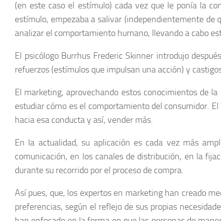
(en este caso el estímulo) cada vez que le ponía la c
estímulo, empezaba a salivar (independientemente de qu
analizar el comportamiento humano, llevando a cabo estu
El psicólogo Burrhus Frederic Skinner introdujo despué
refuerzos (estímulos que impulsan una acción) y castig
El marketing, aprovechando estos conocimientos de la ps
estudiar cómo es el comportamiento del consumidor. El o
hacia esa conducta y así, vender más.
En la actualidad, su aplicación es cada vez más ampl
comunicación, en los canales de distribución, en la fija
durante su recorrido por el proceso de compra.
Así pues, que, los expertos en marketing han creado mec
preferencias, según el reflejo de sus propias necesidad
han enfocado en la forma en que las personas de manera