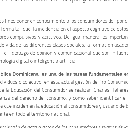
los fines poner en conocimiento a los consumidores de -por qu
orma tal, que, la incidencia en el aspecto cognitivo de esto
ores compulsivos y adictivos. De igual manera, es importa
o de vida de las diferentes clases sociales, la formación acadé
, el liderazgo de opinión y comunicacional que son influen
logía digital o inteligencia artificial.
lica Dominicana, es una de las tareas fundamentales e
dividuos o colectivo, en esta actual gestión de Pro Consumido
e la Educación del Consumidor se realizan Charlas, Talleres
anza del derecho del consumo, y como saber identificar el 
res que inciden en la educación al consumidores y usuario de 
e en todo el territorio nacional.
lección de data o datos de los consumidores usuarios de las 