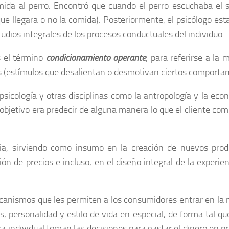
omida al perro. Encontró que cuando el perro escuchaba el 
e llegara o no la comida). Posteriormente, el psicólogo es
dios integrales de los procesos conductuales del individuo.
s el término
condicionamiento operante
, para referirse a la
os (estímulos que desalientan o desmotivan ciertos comporta
icología y otras disciplinas como la antropología y la eco
bjetivo era predecir de alguna manera lo que el cliente com
ia, sirviendo como insumo en la creación de nuevos produ
ción de precios e incluso, en el diseño integral de la experi
anismos que les permiten a los consumidores entrar en la m
es, personalidad y estilo de vida en especial, de forma tal q
 individual toman las decisiones para gastar el dinero en p