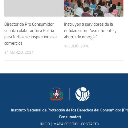
Instruyen a servidores de la
Director de Pro Consumidor
entidad sobre “uso eficiente y
solicita colaboración a Policía
ahorro de energía”
para fortalecer inspecciones a
comercios
14 JULIO, 2016
31 MARZO, 2021
Instituto Nacional de Protección de los Derechos del Consumidor (Pr
Consumidor)
|
|
INICIO
MAPA DE SITIO
CONTACTO