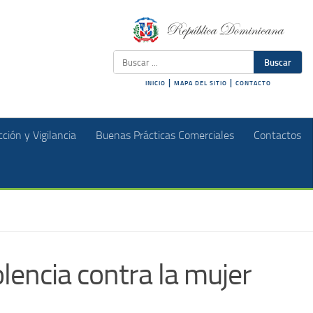
Buscar
|
|
INICIO
MAPA DEL SITIO
CONTACTO
ción y Vigilancia
Buenas Prácticas Comerciales
Contactos
lencia contra la mujer