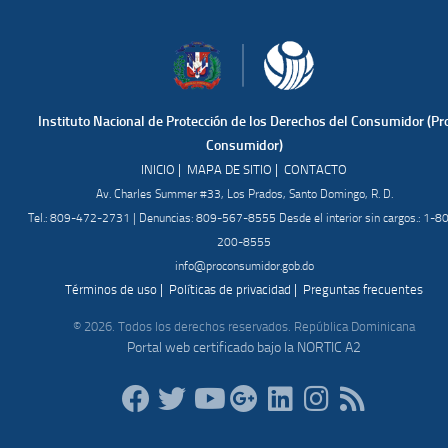
Instituto Nacional de Protección de los Derechos del Consumidor (Pr
Consumidor)
|
|
INICIO
MAPA DE SITIO
CONTACTO
Av. Charles Summer #33, Los Prados, Santo Domingo, R. D.
Tel.: 809-472-2731 | Denuncias: 809-567-8555 Desde el interior sin cargos.: 1-8
200-8555
info@proconsumidor.gob.do
|
|
Términos de uso
Políticas de privacidad
Preguntas frecuentes
© 2026. Todos los derechos reservados. República Dominicana
Portal web certificado bajo la NORTIC A2