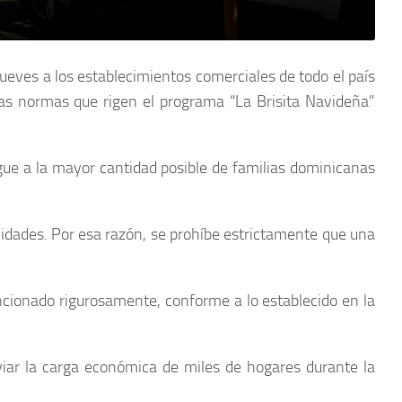
jueves a los establecimientos comerciales de todo el país
as normas que rigen el programa “La Brisita Navideña”
legue a la mayor cantidad posible de familias dominicanas
vidades. Por esa razón, se prohíbe estrictamente que una
ncionado rigurosamente, conforme a lo establecido en la
iviar la carga económica de miles de hogares durante la