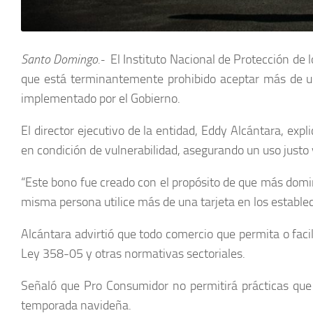
Santo Domingo.-
El Instituto Nacional de Protección de
que está terminantemente prohibido aceptar más de un
implementado por el Gobierno.
El director ejecutivo de la entidad, Eddy Alcántara, exp
en condición de vulnerabilidad, asegurando un uso justo y
“Este bono fue creado con el propósito de que más domin
misma persona utilice más de una tarjeta en los estable
Alcántara advirtió que todo comercio que permita o fac
Ley 358-05 y otras normativas sectoriales.
Señaló que Pro Consumidor no permitirá prácticas que d
temporada navideña.