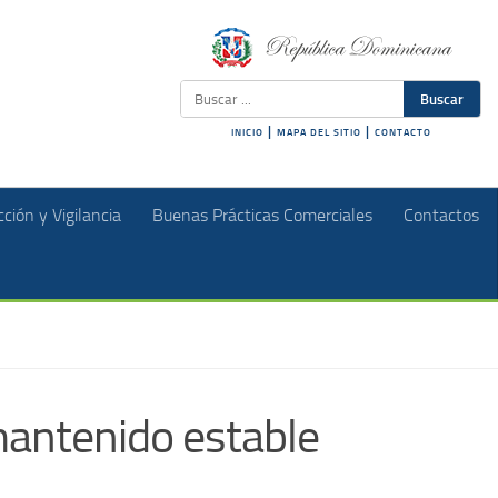
Buscar
|
|
INICIO
MAPA DEL SITIO
CONTACTO
ción y Vigilancia
Buenas Prácticas Comerciales
Contactos
mantenido estable