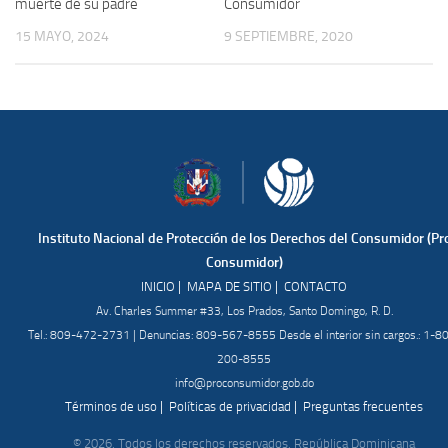
muerte de su padre
Consumidor
15 MAYO, 2024
9 SEPTIEMBRE, 2020
Instituto Nacional de Protección de los Derechos del Consumidor (Pr
Consumidor)
|
|
INICIO
MAPA DE SITIO
CONTACTO
Av. Charles Summer #33, Los Prados, Santo Domingo, R. D.
Tel.: 809-472-2731 | Denuncias: 809-567-8555 Desde el interior sin cargos.: 1-8
200-8555
info@proconsumidor.gob.do
|
|
Términos de uso
Políticas de privacidad
Preguntas frecuentes
© 2026. Todos los derechos reservados. República Dominicana