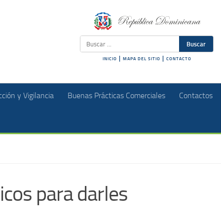
Buscar
|
|
INICIO
MAPA DEL SITIO
CONTACTO
ción y Vigilancia
Buenas Prácticas Comerciales
Contactos
icos para darles