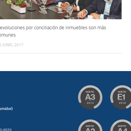
evoluciones por conciliación de inmuebles son más
omunes
2 JUNIO, 2017
umidor)
200-8555