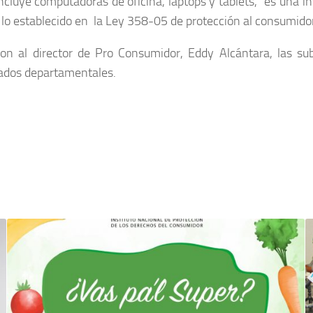
luye computadoras de oficina, laptops y tablets, “es una inv
y lo establecido en la Ley 358-05 de protección al consumido
n al director de Pro Consumidor, Eddy Alcántara, las sub
gados departamentales.