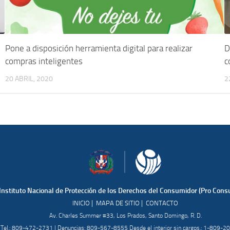
Pone a disposición herramienta digital para realizar
D
compras inteligentes
c
20 ABRIL, 2020
2
Instituto Nacional de Protección de los Derechos del Consumidor (Pro Cons
|
|
INICIO
MAPA DE SITIO
CONTACTO
Av. Charles Summer #33, Los Prados, Santo Domingo, R. D.
Tel.: 809-472-2731 | Denuncias: 809-567-8555 Desde el interior sin cargos.: 1-809-