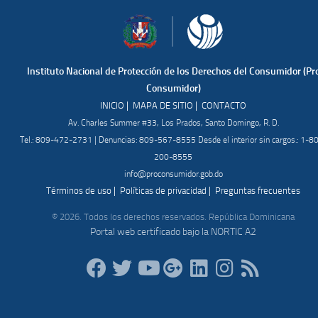
Instituto Nacional de Protección de los Derechos del Consumidor (Pr
Consumidor)
|
|
INICIO
MAPA DE SITIO
CONTACTO
Av. Charles Summer #33, Los Prados, Santo Domingo, R. D.
Tel.: 809-472-2731 | Denuncias: 809-567-8555 Desde el interior sin cargos.: 1-8
200-8555
info@proconsumidor.gob.do
|
|
Términos de uso
Políticas de privacidad
Preguntas frecuentes
© 2026. Todos los derechos reservados. República Dominicana
Portal web certificado bajo la NORTIC A2