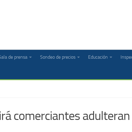
Sala de prensa
Sondeo de precios
Educación
Inspec
rá comerciantes adulteran 