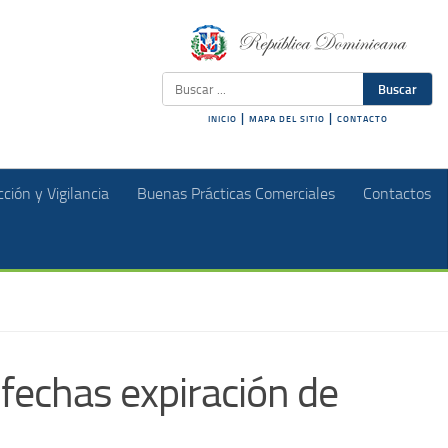
Buscar
|
|
INICIO
MAPA DEL SITIO
CONTACTO
ción y Vigilancia
Buenas Prácticas Comerciales
Contactos
fechas expiración de