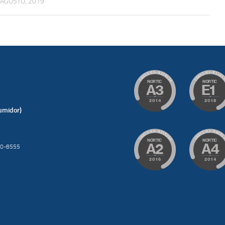
 AGOSTO, 2019
umidor)
200-8555