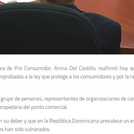
ra de Pro Consumidor, Anina Del Castillo, reafirmó hoy 
comprobadas a la ley que protege a los consumidores y por la 
 un grupo de personas, representantes de organizaciones de c
propietario del punto comercial.
 su deber y que en la República Dominicana prevalece un es
es han sido vulnerados.