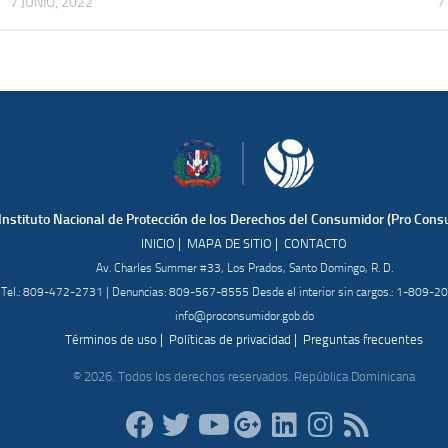
7 JUNIO, 2022
7
Instituto Nacional de Protección de los Derechos del Consumidor (Pro Cons
|
|
INICIO
MAPA DE SITIO
CONTACTO
Av. Charles Summer #33, Los Prados, Santo Domingo, R. D.
Tel.: 809-472-2731 | Denuncias: 809-567-8555 Desde el interior sin cargos.: 1-809-
info@proconsumidor.gob.do
|
|
Términos de uso
Políticas de privacidad
Preguntas frecuentes
© 2026. Todos los derechos reservados. República Dominicana