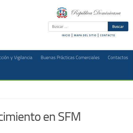
Buscar
|
|
INICIO
MAPA DEL SITIO
CONTACTO
ción y Vigilancia
Buenas Prácticas Comerciales
Contactos
lecimiento en SFM