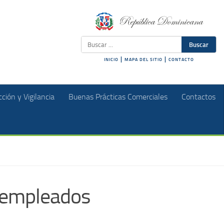
Buscar
|
|
INICIO
MAPA DEL SITIO
CONTACTO
ción y Vigilancia
Buenas Prácticas Comerciales
Contactos
s empleados