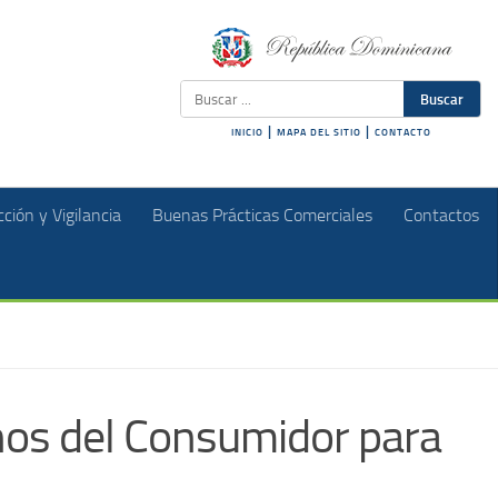
Buscar
|
|
INICIO
MAPA DEL SITIO
CONTACTO
ción y Vigilancia
Buenas Prácticas Comerciales
Contactos
chos del Consumidor para