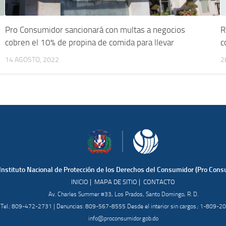
Pro Consumidor sancionará con multas a negocios
R
cobren el 10% de propina de comida para llevar
c
14 AGOSTO, 2022
2
Instituto Nacional de Protección de los Derechos del Consumidor (Pro Cons
|
|
INICIO
MAPA DE SITIO
CONTACTO
Av. Charles Summer #33, Los Prados, Santo Domingo, R. D.
Tel.: 809-472-2731 | Denuncias: 809-567-8555 Desde el interior sin cargos.: 1-809-
info@proconsumidor.gob.do