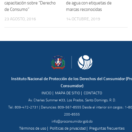
capacitación sobre “Derecho
de agua con etiquetas de
de Consumo”
marcas reconocidas
23 AGOSTO, 2016
14 OCTUBRE, 2019
Instituto Nacional de Protección de los Derechos del Consumidor (Pr
Consumidor)
|
|
INICIO
MAPA DE SITIO
CONTACTO
Av. Charles Summer #33, Los Prados, Santo Domingo, R. D.
Tel.: 809-472-2731 | Denuncias: 809-567-8555 Desde el interior sin cargos.: 1-8
200-8555
info@proconsumidor.gob.do
|
|
Términos de uso
Políticas de privacidad
Preguntas frecuentes