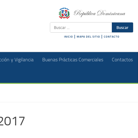
Buscar
|
|
INICIO
MAPA DEL SITIO
CONTACTO
ción y Vigilancia
Buenas Prácticas Comerciales
Contactos
 2017