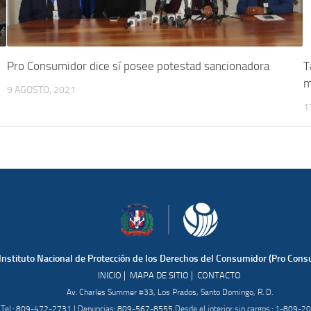
Pro Consumidor dice sí posee potestad sancionadora
T
m
9 AGOSTO, 2021
1
Instituto Nacional de Protección de los Derechos del Consumidor (Pro Cons
|
|
INICIO
MAPA DE SITIO
CONTACTO
Av. Charles Summer #33, Los Prados, Santo Domingo, R. D.
Tel.: 809-472-2731 | Denuncias: 809-567-8555 Desde el interior sin cargos.: 1-809-