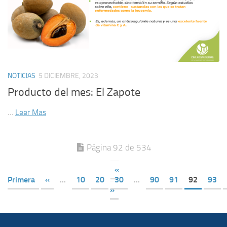
NOTICIAS
5 DICIEMBRE, 2023
Producto del mes: El Zapote
…
Leer Mas
Página 92 de 534
«
Primera
«
...
10
20
30
...
90
91
92
93
»