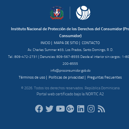
Instituto Nacional de Protección de los Derechos del Consumidor (Pr
Consumidor)
|
|
INICIO
MAPA DE SITIO
CONTACTO
Av. Charles Summer #33, Los Prados, Santo Domingo, R. D.
Tel.: 809-472-2731 | Denuncias: 809-567-8555 Desde el interior sin cargos.: 1-8
200-8555
info@proconsumidor.gob.do
|
|
Términos de uso
Políticas de privacidad
Preguntas frecuentes
© 2026. Todos los derechos reservados. República Dominicana
Portal web certificado bajo la NORTIC A2