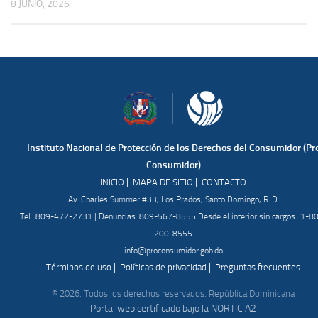
8 JUNIO, 2026
Instituto Nacional de Protección de los Derechos del Consumidor (Pr
Consumidor)
|
|
INICIO
MAPA DE SITIO
CONTACTO
Av. Charles Summer #33, Los Prados, Santo Domingo, R. D.
Tel.: 809-472-2731 | Denuncias: 809-567-8555 Desde el interior sin cargos.: 1-8
200-8555
info@proconsumidor.gob.do
|
|
Términos de uso
Políticas de privacidad
Preguntas frecuentes
© 2026. Todos los derechos reservados. República Dominicana
Portal web certificado bajo la NORTIC A2