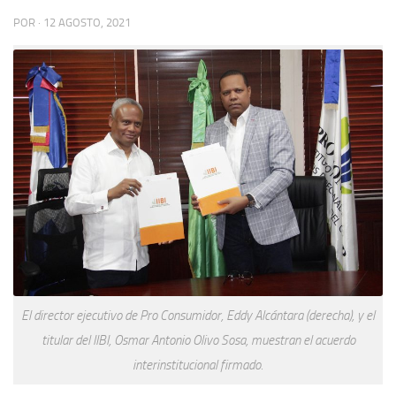
POR
·
12 AGOSTO, 2021
El director ejecutivo de Pro Consumidor, Eddy Alcántara (derecha), y el
titular del IIBI, Osmar Antonio Olivo Sosa, muestran el acuerdo
interinstitucional firmado.