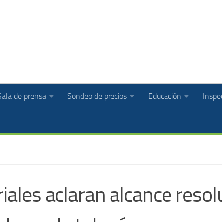
Sala de prensa
Sondeo de precios
Educación
Inspec
ales aclaran alcance resolu