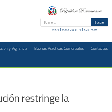
Buscar
|
|
INICIO
MAPA DEL SITIO
CONTACTO
ción y Vigilancia
Buenas Prácticas Comerciales
Contactos
ción restringe la