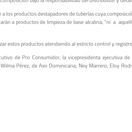
composición bajo la responsabilidad del distribuidor y detall
e a los productos destapadores de tuberías cuya composició
licarán a productos de limpieza de base alcalina, “ni a aquell
zar estos productos atendiendo al estricto control y registro
ecutivo de Pro Consumidor, la vicepresidenta ejecutiva de
l; Wilma Pérez, de Axo Dominicana; Ney Marrero, Eloy Rodr