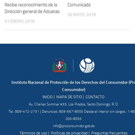
Recibe reconocimiento de la
Comunicado
Dirección general de Aduanas
30 MAYO, 2019
31 ENERO, 2018
Instituto Nacional de Protección de los Derechos del Consumidor (Pr
Consumidor)
|
|
INICIO
MAPA DE SITIO
CONTACTO
Av. Charles Summer #33, Los Prados, Santo Domingo, R. D.
Tel.: 809-472-2731 | Denuncias: 809-567-8555 Desde el interior sin cargos.: 1-8
200-8555
info@proconsumidor.gob.do
|
|
Términos de uso
Políticas de privacidad
Preguntas frecuentes