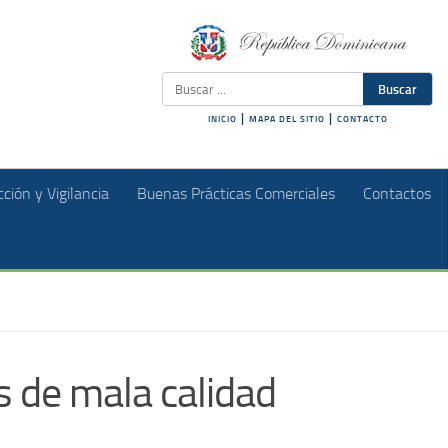
Buscar
|
|
INICIO
MAPA DEL SITIO
CONTACTO
ción y Vigilancia
Buenas Prácticas Comerciales
Contactos
s de mala calidad