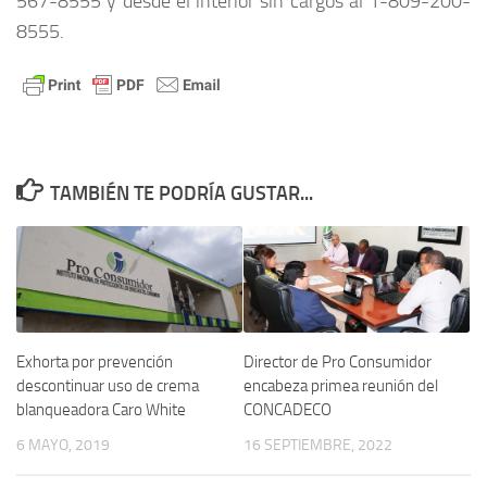
567-8555 y desde el interior sin cargos al 1-809-200-
8555.
TAMBIÉN TE PODRÍA GUSTAR...
Exhorta por prevención
Director de Pro Consumidor
descontinuar uso de crema
encabeza primea reunión del
blanqueadora Caro White
CONCADECO
6 MAYO, 2019
16 SEPTIEMBRE, 2022