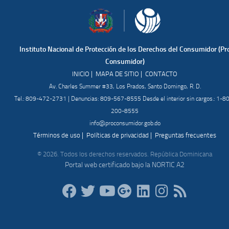
Instituto Nacional de Protección de los Derechos del Consumidor (Pr
Consumidor)
|
|
INICIO
MAPA DE SITIO
CONTACTO
Av. Charles Summer #33, Los Prados, Santo Domingo, R. D.
Tel.: 809-472-2731 | Denuncias: 809-567-8555 Desde el interior sin cargos.: 1-8
200-8555
info@proconsumidor.gob.do
|
|
Términos de uso
Políticas de privacidad
Preguntas frecuentes
© 2026. Todos los derechos reservados. República Dominicana
Portal web certificado bajo la NORTIC A2