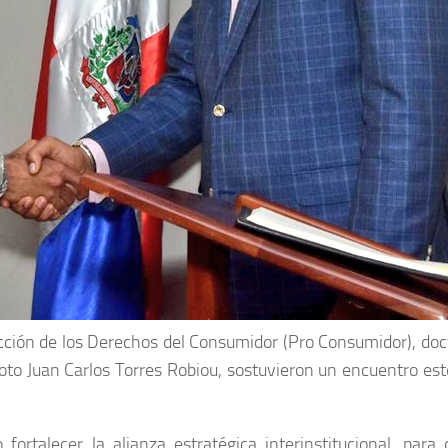
ección de los Derechos del Consumidor (Pro Consumidor), doct
oto Juan Carlos Torres Robiou, sostuvieron un encuentro este
 fortalecer la alianza estratégica interinstitucional, pa