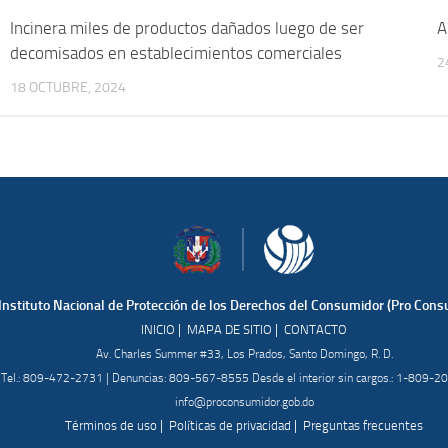
Incinera miles de productos dañados luego de ser
A
decomisados en establecimientos comerciales
2
18 OCTUBRE, 2024
Instituto Nacional de Protección de los Derechos del Consumidor (Pro Cons
|
|
INICIO
MAPA DE SITIO
CONTACTO
Av. Charles Summer #33, Los Prados, Santo Domingo, R. D.
Tel.: 809-472-2731 | Denuncias: 809-567-8555 Desde el interior sin cargos.: 1-809-
info@proconsumidor.gob.do
|
|
Términos de uso
Políticas de privacidad
Preguntas frecuentes